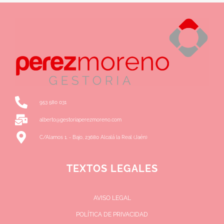
953 580 031
alberto@gestoriaperezmoreno.com
C/Alamos 1. - Bajo, 23680 Alcalá la Real (Jaén)
TEXTOS LEGALES
.
AVISO LEGAL
POLÍTICA DE PRIVACIDAD